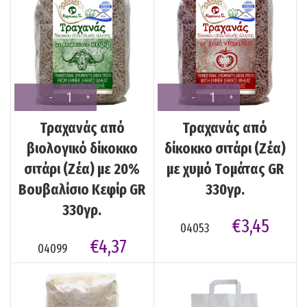
Τραχανάς από
Τραχανάς από
βιολογικό δίκοκκο
δίκοκκο σιτάρι (Ζέα)
σιτάρι (Ζέα) με 20%
με χυμό Tομάτας GR
Βουβαλίσιο Κεφίρ GR
330γρ.
330γρ.
€
3,45
04053
€
4,37
04099