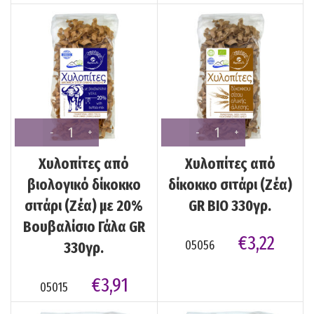
Χυλοπίτες από
Χυλοπίτες από
βιολογικό δίκοκκο
δίκοκκο σιτάρι (Ζέα)
σιτάρι (Ζέα) με 20%
GR BIO 330γρ.
Βουβαλίσιο Γάλα GR
€
3,22
05056
330γρ.
€
3,91
05015