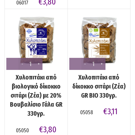
€
3,80
06017
Χυλοπιτάκι από
Χυλοπιτάκι από
βιολογικό δίκοκκο
δίκοκκο σιτάρι (Ζέα)
σιτάρι (Ζέα) με 20%
GR BIO 330γρ.
Βουβαλίσιο Γάλα GR
€
3,11
05058
330γρ.
€
3,80
05050