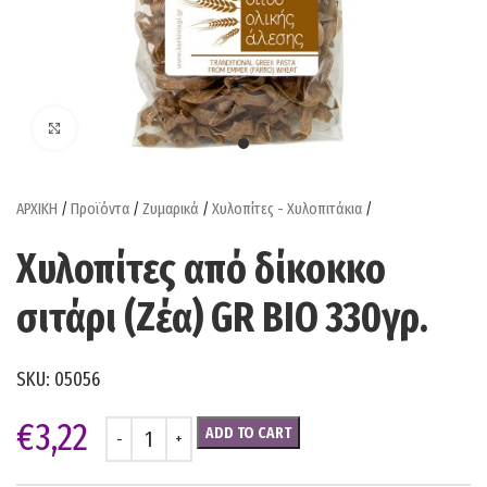
Click to enlarge
ΑΡΧΙΚΗ
/
Προϊόντα
/
Ζυμαρικά
/
Χυλοπίτες - Χυλοπιτάκια
/
Χυλοπίτες από δίκοκκο
σιτάρι (Ζέα) GR BIO 330γρ.
SKU:
05056
€
3,22
ADD TO CART