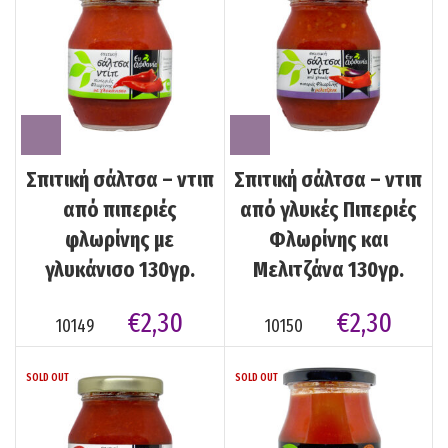
Σπιτική σάλτσα – ντιπ
Σπιτική σάλτσα – ντιπ
από πιπεριές
από γλυκές Πιπεριές
φλωρίνης με
Φλωρίνης και
γλυκάνισο 130γρ.
Μελιτζάνα 130γρ.
€
2,30
€
2,30
10149
10150
SOLD OUT
SOLD OUT