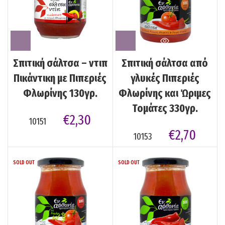
Σπιτική σάλτσα – ντιπ
Σπιτική σάλτσα από
Πικάντικη με Πιπεριές
γλυκές Πιπεριές
Φλωρίνης 130γρ.
Φλωρίνης και Ώριμες
Τομάτες 330γρ.
€
2,30
10151
€
2,70
10153
SOLD OUT
SOLD OUT