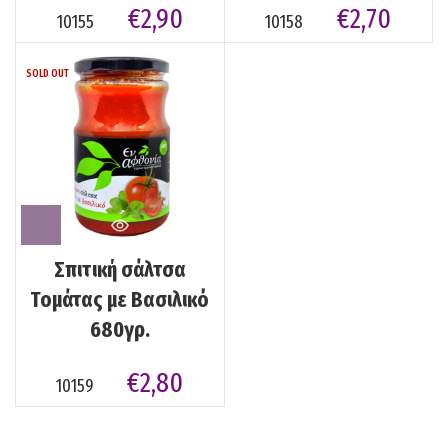
€
2,90
€
2,70
10155
10158
SOLD OUT
Σπιτική σάλτσα
Τομάτας με Βασιλικό
680γρ.
€
2,80
10159