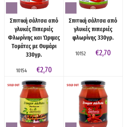
Σπιτική σάλτσα από
Σπιτική σάλτσα από
γλυκές Πιπεριές
γλυκές πιπεριές
Φλωρίνης και Ώριμες
φλωρίνης 330γρ.
Τομάτες με Θυμάρι
€
2,70
10152
330γρ.
€
2,70
10154
SOLD OUT
SOLD OUT