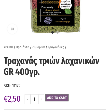
Click to enlarge
ΑΡΧΙΚΗ
/
Προϊόντα
/
Ζυμαρικά
/
Τραχανάδες
/
Τραχανάς τριών λαχανικών
GR 400γρ.
SKU:
11172
€
2,50
ADD TO CART