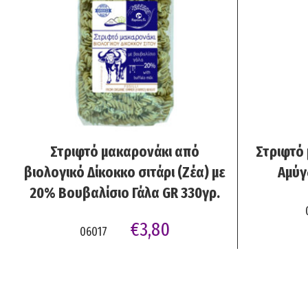
ADD TO CART
Στριφτό μακαρονάκι από
Στριφτό 
βιολογικό Δίκοκκο σιτάρι (Ζέα) με
Αμύγ
20% Βουβαλίσιο Γάλα GR 330γρ.
€
3,80
06017