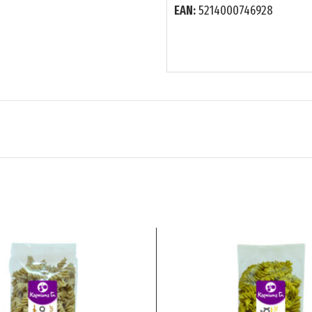
ΕΑΝ:
5214000746928