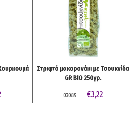
ART
READ MORE
 Κουρκουμά
Στριφτό μακαρονάκι με Τσουκνίδα
GR BIO 250γρ.
2
€
3,22
03089