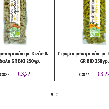
ADD TO CART
ADD TO C
μακαρονάκι με Κινόα &
Στριφτό μακαρονάκι με
δαλο GR BIO 250γρ.
GR BIO 250γρ.
€
3,22
€
3,2
03088
03077