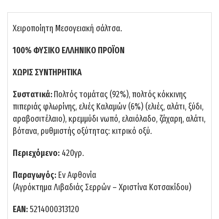
Χειροποίητη Μεσογειακή σάλτσα.
100% ΦΥΣΙΚΟ ΕΛΛΗΝΙΚΟ ΠΡΟΪΟΝ
ΧΩΡΙΣ ΣΥΝΤΗΡΗΤΙΚΑ
Συστατικά:
Πολτός τομάτας (92%), πολτός κ
όκκινης
πιπεριάς φλωρίνης, ελιές Καλαμών (6%) (ελιές, αλάτι, ξύδι,
αραβοσιτέλαιο), κρεμμύδι νωπό, ελαιόλαδο, ζάχαρη, αλάτι,
βότανα, ρυθμιστής οξύτητας: κιτρικό οξύ.
Περιεχόμενο:
420γρ.
Παραγωγός:
Εν Αφθονία
(Αγρόκτημα Λιβαδιάς Σερρών – Χριστίνα Κοτσακίδου)
ΕΑΝ:
5214000313120