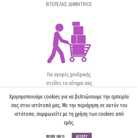
ΝΤΕΡΕΛΗΣ ΔΗΜΗΤΡΙΟΣ
Για αγορές χονδρικής
στείλτε το αίτημα σας
στο
sales@kerkinisgi.gr
Χρησιμοποιούμε cookies για να βελτιώσουμε την εμπειρία
σας στον ιστότοπό μας. Με την περιήγηση σε αυτόν τον
ιστότοπο, συμφωνείτε με τη χρήση των cookies από
εμάς.
KERKINISGI.GR
2021 ALL RIGHTS REVERSED
Όροι χρήσης & Πολιτική απορρήτου
MORE INFO
ACCEPT