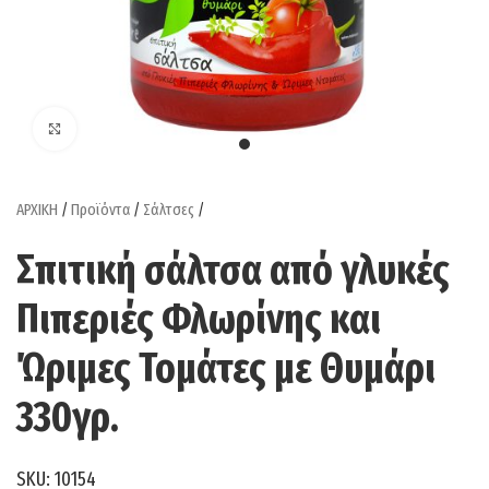
Click to enlarge
ΑΡΧΙΚΗ
/
Προϊόντα
/
Σάλτσες
/
Σπιτική σάλτσα από γλυκές
Πιπεριές Φλωρίνης και
Ώριμες Τομάτες με Θυμάρι
330γρ.
SKU:
10154