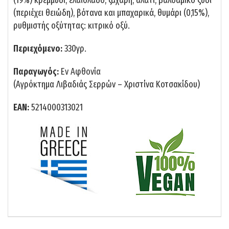
(19%) κρεμμύδι, ελαιόλαδο, ζάχαρη, αλάτι, βαλσάμικο ξύδι
(περιέχει θειώδη), βότανα και μπαχαρικά, θυμάρι (0,15%),
ρυθμιστής οξύτητας: κιτρικό οξύ.
Περιεχόμενο:
330γρ.
Παραγωγός:
Εν Αφθονία
(Αγρόκτημα Λιβαδιάς Σερρών – Χριστίνα Κοτσακίδου)
ΕΑΝ:
5214000313021