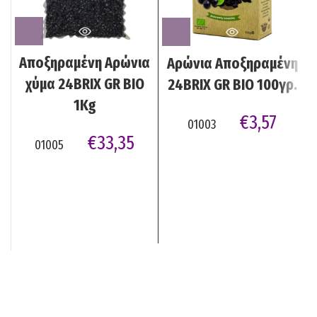
Αποξηραμένη Αρώνια
Αρώνια Αποξηραμένη
χύμα 24BRIX GR BIO
24BRIX GR BIO 100γρ.
1Kg
€
3,57
01003
€
33,35
01005